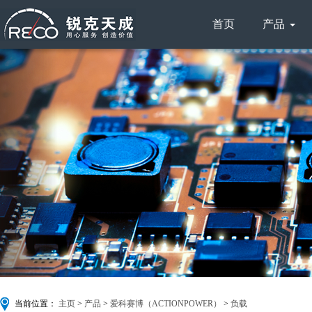
首页
产品
搜索
当前位置：
主页
>
产品
>
爱科赛博（ACTIONPOWER）
>
负载