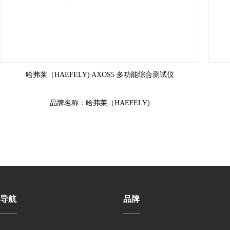
哈弗莱（HAEFELY) AXOS5 多功能综合测试仪
AXOS5 多功能抗扰度测试仪将我们的独立测试系统中所有最优
AX
的测试单元集成为一套独立的经济解决方案。功能包括: 5kV电
的测
快速瞬变脉冲群、 5kV浪涌组合波、 交直流电压跌落/中断
快速
品牌名称：哈弗莱（HAEFELY)
导航
品牌