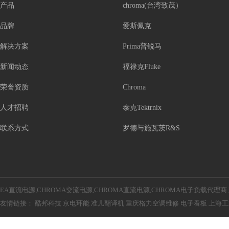
产品
chroma(台湾致茂）
品牌
爱斯佩克
解决方案
Prima普锐马
新闻动态
福禄克Fluke
荣誉资质
Chroma
人才招聘
泰克Tektrnix
联系方式
罗德与施瓦茨R&S
EA直流电源,CHROMA交流电源,CHROMA直流电源,CHROMA电子负载代理商
友情链接：
酷邦科技
京电环能
准儿翻译机
重庆格力空调维修
电子看板
上海工