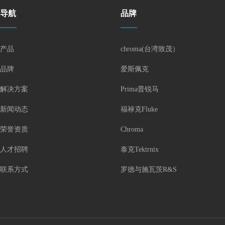
导航
品牌
产品
chroma(台湾致茂）
品牌
爱斯佩克
解决方案
Prima普锐马
新闻动态
福禄克Fluke
荣誉资质
Chroma
人才招聘
泰克Tektrnix
联系方式
罗德与施瓦茨R&S