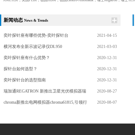
AMETEK，美国FLIR，德国HBM，德国Elektro-Automatik，瑞士Regatro
新闻动态
News & Trends
奕叶探针座有哪些优势-奕叶探针台
2021-04-15
横河发布全新示波记录仪DL950
2021-03-03
奕叶探针座有什么优势？
2020-12-31
探针台如何选型？
2020-12-31
奕叶探针台的选型指南
2020-12-31
瑞加通REGATRON 新推出卫星光伏模拟器瑞
2020-08-27
加通REGATRON TC.P.3
chroma新推出电网模拟器chroma61815,引领行
2020-08-07
业潮流