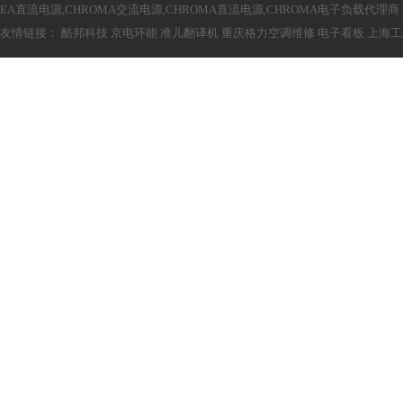
EA直流电源,CHROMA交流电源,CHROMA直流电源,CHROMA电子负载代理商
友情链接：
酷邦科技
京电环能
准儿翻译机
重庆格力空调维修
电子看板
上海工